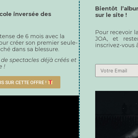
Bientôt l’al
cole inversée
des
sur le site !
Pour recevoir l
tense de 6 mois avec la
JOA, et reste
our créer son premier seule-
inscrivez-vous à
aché dans sa blessure.
de spectacles déjà créés et
 !
US SUR CETTE OFFRE !