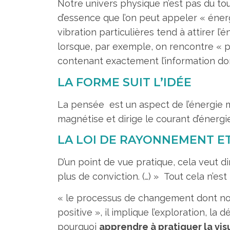
Notre univers physique n’est pas du to
d’essence que l’on peut appeler « énergi
vibration particulières tend à attirer 
lorsque, par exemple, on rencontre « par
contenant exactement l’information don
LA FORME SUIT L’IDÉE
La pensée est un aspect de l’énergie mo
magnétise et dirige le courant d’énergi
LA LOI DE RAYONNEMENT E
D’un point de vue pratique, cela veut d
plus de conviction. (…) » Tout cela n’es
« le processus de changement dont nous
positive », il implique l’exploration, la
pourquoi
apprendre à pratiquer la vi