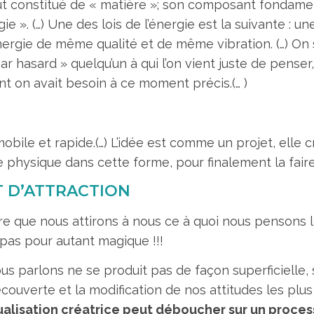
ut constitué de « matière »; son composant fondamen
e ». (…) Une des lois de l’énergie est la suivante : un
l’énergie de même qualité et de même vibration. (…) 
 hasard » quelqu’un à qui l’on vient juste de penser,
t on avait besoin à ce moment précis.(… )
bile et rapide.(…) L’idée est comme un projet, elle 
e physique dans cette forme, pour finalement la fair
T D’ATTRACTION
ire que nous attirons à nous ce à quoi nous pensons 
t pas pour autant magique !!!
 parlons ne se produit pas de façon superficielle, 
 découverte et la modification de nos attitudes les pl
sualisation créatrice peut déboucher sur un proce