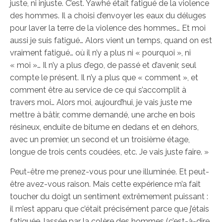
juste, ni injuste. C’est. Yawhé était fatigué de la violence
des hommes. Il a choisi d’envoyer les eaux du déluges
pour laver la terre de la violence des hommes… Et moi
aussi je suis fatigué… Alors vient un temps, quand on est
vraiment fatigué… où il n’y a plus ni « pourquoi », ni
« moi »… Il n’y a plus d’ego, de passé et d’avenir, seul
compte le présent. Il n’y a plus que « comment », et
comment être au service de ce qui s’accomplit à
travers moi… Alors moi, aujourd’hui, je vais juste me
mettre à bâtir, comme demandé, une arche en bois
résineux, enduite de bitume en dedans et en dehors,
avec un premier, un second et un troisième étage,
longue de trois cents coudées, etc. Je vais juste faire. »
Peut-être me prenez-vous pour une illuminée. Et peut-
être avez-vous raison. Mais cette expérience m’a fait
toucher du doigt un sentiment extrêmement puissant :
il m’est apparu que c’était précisément parce que j’étais
fatiguée, lassée par la colère des hommes (c’est-à-dire